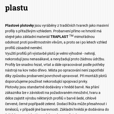
plastu
Plastové plotovky
jsou vyráběny z tradičních tvarech jako masivní
profily s přitažlivým vzhledem. Probarvení přímo ve hmotě má
TM
stejně jako základní materiál
TRAPLAST
mimořádnou
odolnost proti povětrnostním vlivům, a proto se i po letech vzhled
profilů zásadně nemění.
Využití profilů při výstavbě plotů je velmi výhodné - nehnijí,
nekorodují jsou nenasákavé, a nevyžadují proto žádnou údržbu. ​​​​
Profily lze snadno řezat, vrtat a dále opracovávat podle potřeby
nástroji na kov nebo dřevo. Místa po opracování není zapotřebí
díky způsobu probarvení povrchově upravovat. Při montáži plotů
doporučujeme používat nekorodující spojovací prvky.
Plotovky jsou standartně dodávány v hnědé barvě. Na přání
zákazníka lze v závislosti na požadovaném množství, tvaru a
délce zajistit výrobu některých profilů v barvě šedé, cihlově
červené, ​​​​černé popřípadě zelené. Dodací lhůta může přesahnout i
6měsiců, v případě jiné barevnosti. Základní hnědá je dodávána do