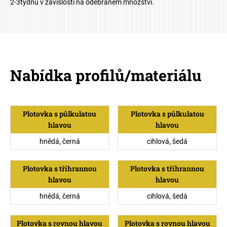
2-3týdnu v zavislosti na odebraném množství.
Nabídka profilů/materiálu
Plotovka s půlkulatou
Plotovka s půlkulatou
hlavou
hlavou
hnědá, černá
cihlová, šedá
Plotovka s tříhrannou
Plotovka s tříhrannou
hlavou
hlavou
hnědá, černá
cihlová, šedá
Plotovka s rovnou hlavou
Plotovka s rovnou hlavou