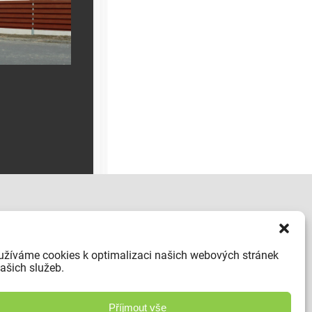
KDE NÁS NAJDETE
Piletická 61/36a,
užíváme cookies k optimalizaci našich webových stránek
500 03 Hradec Králové - Piletice
ašich služeb.
Česká republika
Tel.:
+420 603 472 169
Příjmout vše
E-mail:
info@ploty-piletice.cz