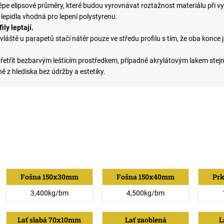
lépe elipsové průměry, které budou vyrovnávat roztažnost materiálu při vy
 lepidla vhodná pro lepení polystyrenu.
ly leptají.
zvláště u parapetů stačí nátěr pouze ve středu profilu s tím, že oba konce 
řetřít bezbarvým leštícím prostředkem, případně akrylátovým lakem stejn
 z hlediska bez údržby a estetiky.
Fošna 150x30mm
Fošna 150x40mm
Pr
3,400kg/bm
4,500kg/bm
Lať slabá 70x10mm
Lať zaoblená
L