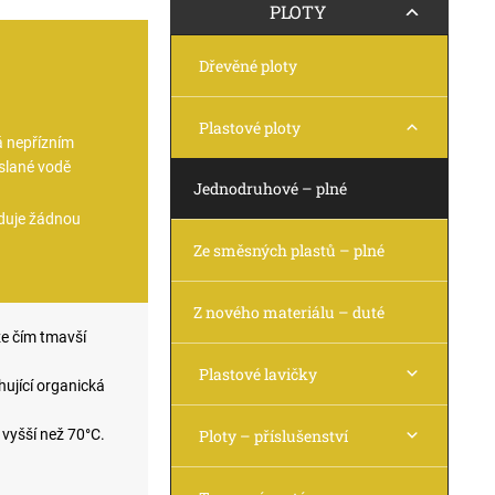
PLOTY
Dřevěné ploty
Plastové ploty
 nepřízním
 slané vodě
Jednodruhové – plné
duje žádnou
Ze směsných plastů – plné
Z nového materiálu – duté
že čím tmavší
Plastové lavičky
hující organická
vyšší než 70°C.
Ploty – příslušenství