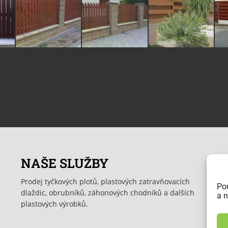
NAŠE SLUŽBY
Prodej tyčkových plotů, plastových zatravňovacích
Po
dlaždic, obrubníků, záhonových chodníků a dalších
a n
plastových výrobků.