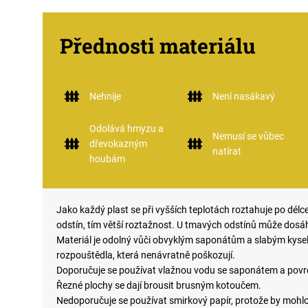
Přednosti materiálu
Nehnije
Není nasákavý
Odolává hmyzu a
Nemusí se vůbec
dřevokazným
natírat
houbám
Jako každý plast se při vyšších teplotách roztahuje po délce
odstín, tím větší roztažnost. U tmavých odstínů může dosá
Materiál je odolný vůči obvyklým saponátům a slabým kysel
rozpouštědla, která nenávratně poškozují.
Doporučuje se používat vlažnou vodu se saponátem a povrch
Řezné plochy se dají brousit brusným kotoučem.
Nedoporučuje se používat smirkový papír, protože by mohlo 