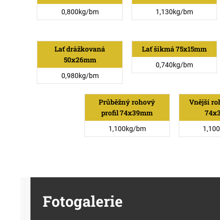
0,800kg/bm
1,130kg/bm
Lať drážkovaná
Lať šikmá 75x15mm
50x26mm
0,740kg/bm
0,980kg/bm
Průběžný rohový
Vnější ro
profil 74x39mm
74x
1,100kg/bm
1,10
Fotogalerie