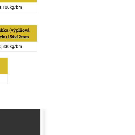
1,100kg/bm
ubka (výplňová
ela) 154x12mm
0,830kg/bm