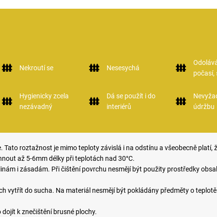
Odolává
Nekroutí se
Nesesychá
počasí,
Hygienicky zcela
Dá se použít i do
Nevyža
nezávadný
interiérů
údržbu
. Tato roztažnost je mimo teploty závislá i na odstínu a všeobecně platí, 
hnout až 5-6mm délky při teplotách nad 30°C.
inám i zásadám. Při čištění povrchu nesmějí být použity prostředky obsa
 vytřít do sucha. Na materiál nesmějí být pokládány předměty o teplotě 
dojít k znečištění brusné plochy.