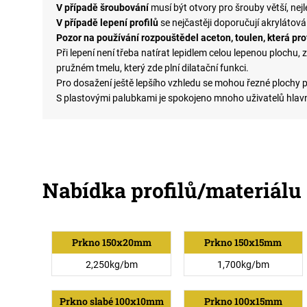
V případě šroubování
musí být otvory pro šrouby větší, nej
V případě lepení profilů
se nejčastěji doporučují akrylátová
Pozor na používání rozpouštědel aceton, toulen, která profi
Při lepení není třeba natírat lepidlem celou lepenou plochu, 
pružném tmelu, který zde plní dilatační funkci.
Pro dosažení ještě lepšího vzhledu se mohou řezné plochy p
S plastovými palubkami je spokojeno mnoho uživatelů hlavně
Nabídka profilů/materiálu
Prkno 150x20mm
Prkno 150x15mm
2,250kg/bm
1,700kg/bm
Prkno slabé 100x10mm
Prkno 100x15mm