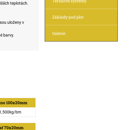
Terasové systémy
šších teplotách.
Základy pod plot
jsou uloženy v
Galerie
é barvy.
kno 100x20mm
1,500kg/bm
ať 70x20mm