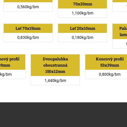
70x20mm
0,560kg/bm
1,100kg/bm
Lať 70x15mm
Lať 20x10mm
Pal
lam
0,830kg/bm
0,180kg/bm
hový profil
Dvoupalubka
Koncový profil
39mm
oboustranná
53x39mm
150x12mm
0kg/bm
0,800kg/bm
1,440kg/bm