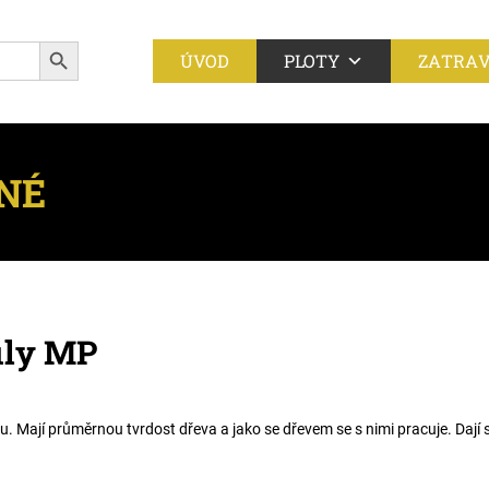
Search Button
ÚVOD
PLOTY
ZATRA
NÉ
ily MP
u. Mají průměrnou tvrdost dřeva a jako se dřevem se s nimi pracuje. Dají 